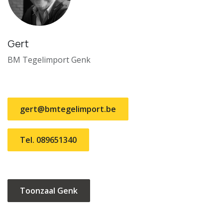
Gert
BM Tegelimport Genk
gert@bmtegelimport.be
Tel. 089651340
Toonzaal Genk