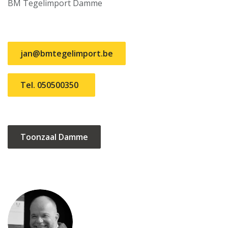
BM Tegelimport Damme
jan@bmtegelimport.be
Tel. 050500350
Toonzaal Damme